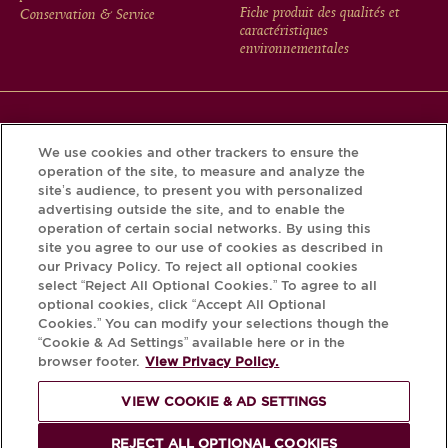
MENU
Fiche produit des qualités et
Conservation & Service
caractéristiques
environnementales
Téléchargez l’application Krug et découvrez l’histoire de
We use cookies and other trackers to ensure the
votre bouteille grâce au Krug iD.
operation of the site, to measure and analyze the
site’s audience, to present you with personalized
advertising outside the site, and to enable the
operation of certain social networks. By using this
site you agree to our use of cookies as described in
our Privacy Policy. To reject all optional cookies
select “Reject All Optional Cookies.” To agree to all
optional cookies, click “Accept All Optional
Cookies.” You can modify your selections though the
“Cookie & Ad Settings” available here or in the
browser footer.
View Privacy Policy.
L'ABUS D'ALCOOL EST DANGEREUX
POUR LA SANTÉ, À CONSOMMER AVEC
VIEW COOKIE & AD SETTINGS
MODÉRATION.
REJECT ALL OPTIONAL COOKIES