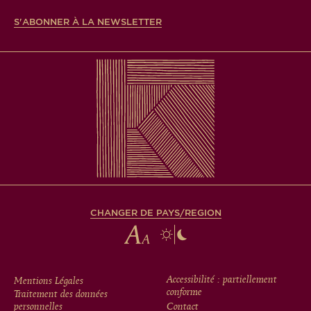
S'ABONNER À LA NEWSLETTER
CHANGER DE PAYS/REGION
FOOTER
Accessibilité : partiellement
Mentions Légales
conforme
Traitement des données
personnelles
Contact