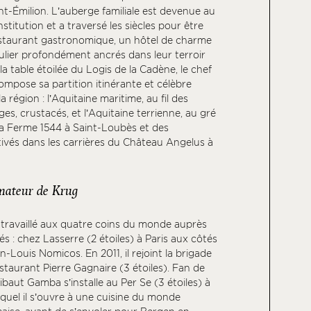
nt-Émilion. L’auberge familiale est devenue au
nstitution et a traversé les siècles pour être
estaurant gastronomique, un hôtel de charme
culier profondément ancrés dans leur terroir
 la table étoilée du Logis de la Cadène, le chef
pose sa partition itinérante et célèbre
a région : l’Aquitaine maritime, au fil des
ges, crustacés, et l’Aquitaine terrienne, au gré
a Ferme 1544 à Saint-Loubès et des
vés dans les carrières du Château Angelus à
mateur de Krug
travaillé aux quatre coins du monde auprès
 : chez Lasserre (2 étoiles) à Paris aux côtés
n-Louis Nomicos. En 2011, il rejoint la brigade
staurant Pierre Gagnaire (3 étoiles). Fan de
baut Gamba s’installe au Per Se (3 étoiles) à
quel il s’ouvre à une cuisine du monde