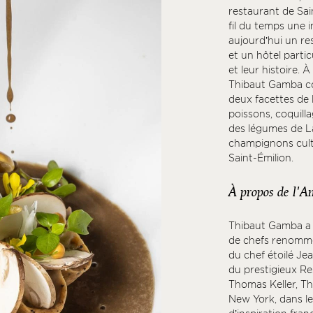
restaurant de Sai
fil du temps une i
aujourd’hui un r
et un hôtel parti
et leur histoire. À
Thibaut Gamba com
deux facettes de l
poissons, coquilla
des légumes de L
champignons culti
Saint-Émilion.
À propos de l'A
Thibaut Gamba a 
de chefs renommés
du chef étoilé Jea
du prestigieux Re
Thomas Keller, Thi
New York, dans le