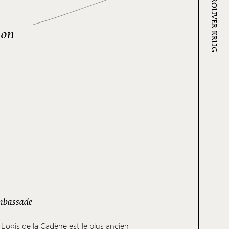
OÙ TROUVER KRUG
 on
mbassade
 Logis de la Cadène est le plus ancien