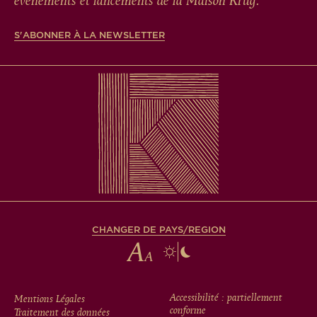
événements et lancements de la Maison Krug.
S'ABONNER À LA NEWSLETTER
CHANGER DE PAYS/REGION
FOOTER
Accessibilité : partiellement
Mentions Légales
conforme
Traitement des données