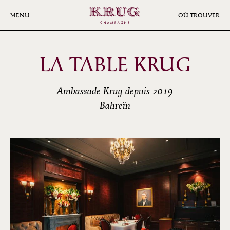
Aller
au
MENU
OÙ TROUVER
contenu
principal
LA TABLE KRUG
Ambassade Krug depuis 2019
Bahreïn