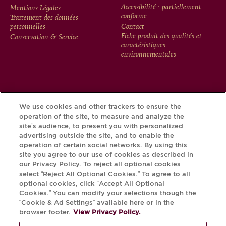
FOOTER
Accessibilité : partiellement
Mentions Légales
conforme
Traitement des données
MENU
personnelles
Contact
Fiche produit des qualités et
Conservation & Service
caractéristiques
environnementales
Téléchargez l’application Krug et découvrez l’histoire de
We use cookies and other trackers to ensure the
votre bouteille grâce au Krug iD.
operation of the site, to measure and analyze the
site’s audience, to present you with personalized
advertising outside the site, and to enable the
operation of certain social networks. By using this
site you agree to our use of cookies as described in
our Privacy Policy. To reject all optional cookies
select “Reject All Optional Cookies.” To agree to all
optional cookies, click “Accept All Optional
Cookies.” You can modify your selections though the
“Cookie & Ad Settings” available here or in the
L'ABUS D'ALCOOL EST DANGEREUX
browser footer.
View Privacy Policy.