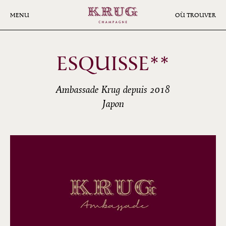
Aller
au
MENU
OÙ TROUVER
contenu
principal
ESQUISSE**
Ambassade Krug depuis 2018
Japon