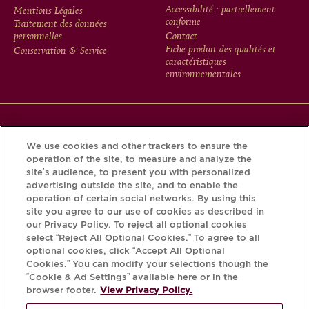
FOOTER
Accessibilité : partiellement
Mentions Légales
conforme
Traitement des données
MENU
personnelles
Contact
Fiche produit des qualités et
Conservation & Service
caractéristiques
environnementales
Téléchargez l’application Krug et découvrez l’histoire de
We use cookies and other trackers to ensure the
votre bouteille grâce au Krug iD.
operation of the site, to measure and analyze the
site’s audience, to present you with personalized
advertising outside the site, and to enable the
operation of certain social networks. By using this
site you agree to our use of cookies as described in
our Privacy Policy. To reject all optional cookies
select “Reject All Optional Cookies.” To agree to all
optional cookies, click “Accept All Optional
Cookies.” You can modify your selections though the
“Cookie & Ad Settings” available here or in the
L'ABUS D'ALCOOL EST DANGEREUX
browser footer.
View Privacy Policy.