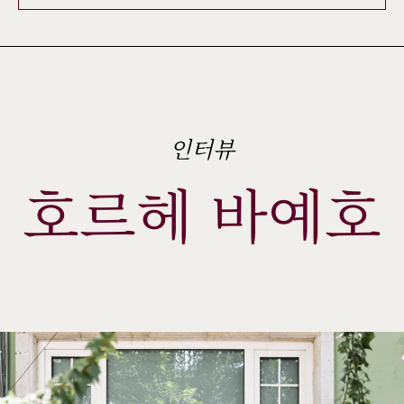
인터뷰
호르헤 바예호