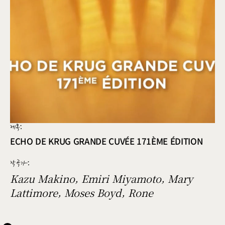
제목:
ECHO DE KRUG GRANDE CUVÉE 171ÈME ÉDITION
작곡가
:
Kazu Makino, Emiri Miyamoto, Mary
Lattimore, Moses Boyd, Rone