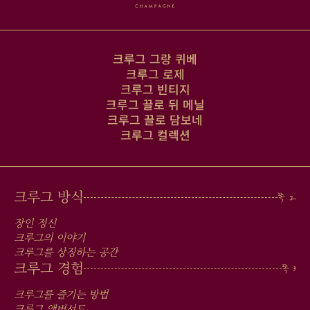
크루그 그랑 퀴베
크루그 로제
크루그 빈티지
크루그 끌로 뒤 메닐
크루그 끌로 담보네
크루그 컬렉션
MAIN
크루그 방식
MEN
장인 정신
IN
크루그의 이야기
크루그를 상징하는 공간
FOOTER
크루그 경험
크루그를 즐기는 방법
크루그 앰버서드