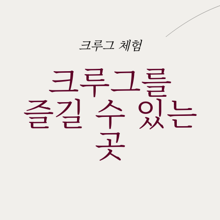
크루그 체험
크루그를
 즐길 수 있는 
곳