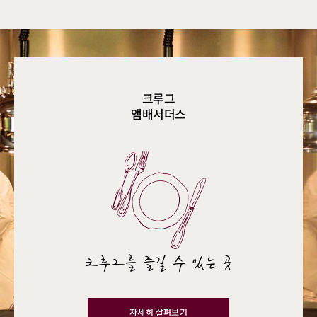
크루그
앰배서더스
크루그를 즐길 수 있는 곳
자세히 살펴보기