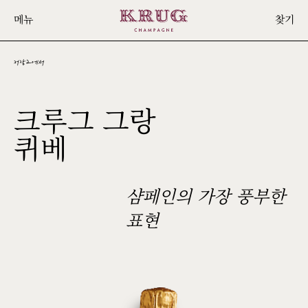
Skip
메뉴
찾기
to
main
content
저장고에서
크루그 그랑
171ÈME
퀴베
ÉDITION
샴페인의 가장 풍부한
표현