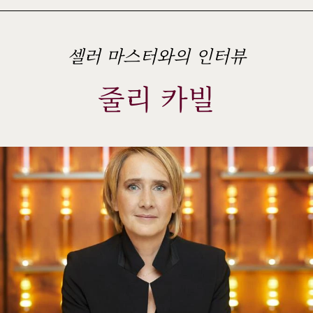
ème
ème
셀러 마스터와의 인터뷰
ème
ème
줄리 카빌
ème