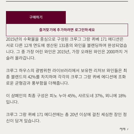
ème
구매하기
ème
ème
즐겨찾기에 추가하려면 로그인하세요
ème
2015년의 수확물을 중심으로 구성된 크루그 그랑 퀴베 171 에디션은
서로 다른 12개 연도에 생산된 131종의 와인을 블렌딩하여 완성되었습
ème
니다. 그 중 가장 어린 와인은 2015년, 가장 오래된 와인은 2000까지 거
ème
슬러 올라갑니다.
ème
크루그 하우스의 광범위한 라이브러리에서 보유한 리저브 와인들은 최
ème
종 블렌드의 42%를 차지하며 각각의 크루그 그랑 퀴베 에디션에 조화
ème
로운 균형감과 풍부함을 더해줍니다.
ème
이 샴페인의 최종 구성은 피노 누아 45%, 샤르도네 37%, 뫼니에 18%
ème
입니다.
ème
크루그 그랑 퀴베 171 에디션에는 총 20년 이상에 걸친 세심한 장인 정
ème
신이 담겨 있습니다.
ème
섹션 1