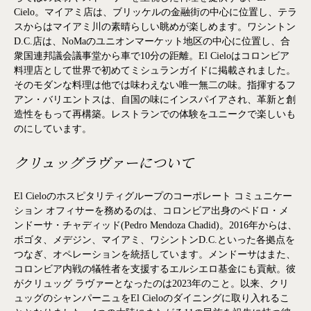
Cielo。マイアミ店は、ブリッケルの金融街の中心に位置し、テラ
スからはマイアミ川の素晴らしい眺めが楽しめます。ワシントン
D.C.店は、NoMaのユニオンマーケット地区の中心に位置し、合
衆国連邦議会議事堂から車で10分の距離。El Cieloはコロンビア
料理店として世界で初めてミシュランガイドに掲載されました。
そのモダンな料理は他では味わえない唯一無二の味。指揮するフ
アン・バリエントスは、自国の味にインスパイアされ、革新と創
造性をもって再構築。レストランでの体験をユニークで楽しいも
のにしています。
クリュッグラヴァーについて
El Cieloのホスピタリティグループのコーポレート コミュニケー
ション オフィサーを務めるのは、コロンビア出身のペドロ・メ
ンドーサ・チャディッド(Pedro Mendoza Chadid)。2016年からは、
ボゴタ、メデジン、マイアミ、ワシントンD.C.といった各拠点を
つなぎ、オペレーションを統括しています。メンドーサはまた、
コロンビア内戦の犠牲者を支援するエルシエロ基金にも貢献。彼
がクリュッグ ラヴァーとなったのは2023年のこと。以来、クリ
ュッグのシャンパーニュをEl Cieloのダイニングに取り入れるこ