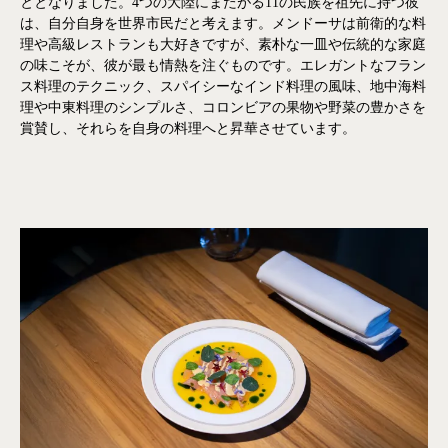
ととなりました。4つの大陸にまたがる11の民族を祖先に持つ彼
は、自分自身を世界市民だと考えます。メンドーサは前衛的な料
理や高級レストランも大好きですが、素朴な一皿や伝統的な家庭
の味こそが、彼が最も情熱を注ぐものです。エレガントなフラン
ス料理のテクニック、スパイシーなインド料理の風味、地中海料
理や中東料理のシンプルさ、コロンビアの果物や野菜の豊かさを
賞賛し、それらを自身の料理へと昇華させています。