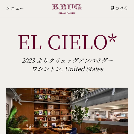
Skip
メニュー
見つける
to
main
EL CIELO*
content
2023 よりクリュッグアンバサダー
ワシントン, United States