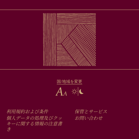
国/地域を変更
FOOTER
利用規約および条件
保管とサービス
MENU
個人データの処理及びクッ
お問い合わせ
キーに関する情報の注意書
き