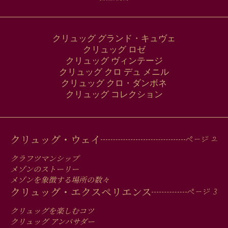
ス
クリュッグ グランド・キュヴェ
クリュッグ ロゼ
クリュッグ ヴィンテージ
クリュッグ クロ デュ メニル
クリュッグ クロ・ダンボネ
クリュッグ コレクション
MAIN
クリュッグ・ウェイ
MEN
クラフツマンシップ
IN
メゾンのストーリー
メゾンを象徴する場所の数々
FOOTER
クリュッグ・エクスペリエンス
クリュッグを楽しむコツ
クリュッグ アンバサダー