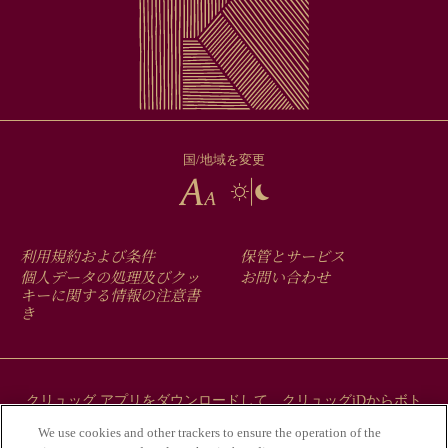
国/地域を変更
FOOTER
利用規約および条件
保管とサービス
MENU
個人データの処理及びクッ
お問い合わせ
キーに関する情報の注意書
き
クリュッグ アプリをダウンロードして、クリュッグiDからボト
ルにまつわるストーリーをご覧ください。
We use cookies and other trackers to ensure the operation of the