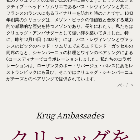
私のクリュッグとの出会いは2018年に遡ります。ピックのエグゼ
クティブ・ヘッド・ソムリエであるパス・レヴィンソンと共に、
フランスのランスにあるワイナリーを訪れた時のことです。1843
年創業のクリュッグは、メゾン・ピックの価値観と合致する魅力
的で感動的な歴史を持つメゾンであり、長年にわたり、私たちは
クリュッグ・アンバサダーとして強い絆を築いてきました。特
に、昨年12月14日（2023年）には、パス・レヴィンソンとヴァラ
ンスのピックのヘッド・ソムリエであるエドモンド・ガッセルの
同席のもと、シャンパーニュの料理とワインのペアリングによる
6コースディナーでコラボレーションしました。私たちのコラボ
レーションは、ローザンヌのボー・リバージュ・パレスにあるレ
ストランピックにも及び、そこではクリュッグ・シャンパーニュ
がチーズとのペアリングで提供されています。
パート 2
Krug Ambassades
クリュッグを