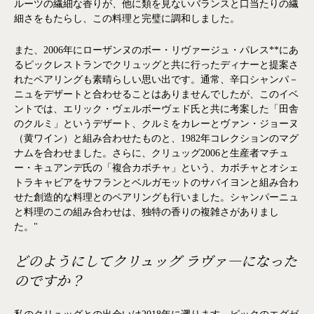
ルーツの繊細な香りが、他に類を見ないバランスと口当たりの繊
細さをもたらし、この料理と完璧に調和しました。
また、2006年にローザンヌのボー・リヴァージュ・パレス**にあ
るピックレストランでクリュッグと共に行ったディナーと提案さ
れたペアリングも素晴らしい思い出です。通常、辛口シャンパ－
ニュをデザートと合わせることはありませんでしたが、このイベ
ントでは、エリック・ヴェルボーヴェド氏と共に考案した「田舎
のクルミ」というデザート、クルミをカレーとヴァン・ジョーヌ
（黄ワイン）と組み合わせたものと、1982年コレクションのマグ
ナムを合わせました。さらに、クリュッグ2006と生産者マチュ
ー・キュアンデ氏の「複合カボチャ」という、カボチャとオシェ
トラキャビアをサフランとベルガモットのサバイヨンと組み合わ
せた創造的な料理とのペアリングも行いました。シャンパーニュ
と料理のこの組み合わせは、独特の香りの複雑さがありまし
た。"
どのようにしてクリュッグ ラヴァ―になった
のですか？