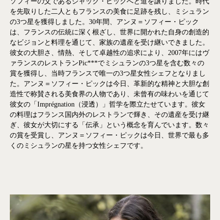
ソフィーの父であるジャック・ピックへと道を譲りました。時代
を先取りした二人ともフランスの美食に足跡を残し、ミシュラン
の3つ星を獲得しました。30年間、アンヌ＝ソフィー・ピック
は、フランスの伝統に深く根ざし、世界に開かれた自身の創造的
なビジョンと料理を通じて、家族の遺産を受け継いできました。
彼女の大胆さ、情熱、そして卓越性の追求により、2007年にはヴ
ァランスのレストランPic***でミシュランの3つ星を含む数々の
賞を獲得し、当時フランスで唯一の3つ星女性シェフとなりまし
た。アンヌ＝ソフィー・ピックは今日、革新的な精神と大胆な創
造性で称賛される美食界の人物であり、未曾有の味わいを通じて
彼女の「Imprégnation（浸透）」哲学を際立たせています。彼女
の料理はフランス国内外のレストランで輝き、その遺産を受け継
ぎ、彼女が大切にする「伝承」という概念を育んでいます。数々
の賞を受賞し、アンヌ＝ソフィー・ピックは今日、世界で最も多
くのミシュランの星を持つ女性シェフです。