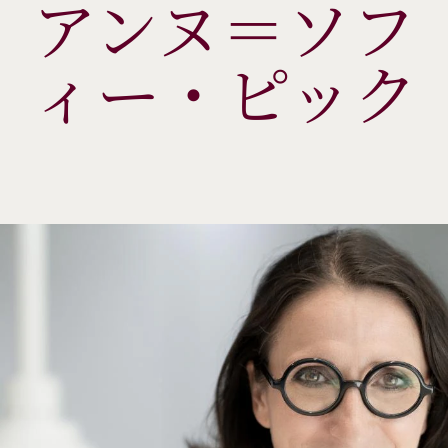
アンヌ＝ソフ
ィー・ピック