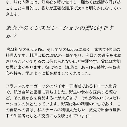
す。味わう際には、好奇心を呼び覚まし、願わくは感情を呼び起
こすことを目的に、香りが正確な順序で次々と明らかになってい
きます。
あなたのインスピレーションの源は何です
か？
私は祖父のAndré Pic、そして父のJacquesに続く、家族で4代目の
料理人です。料理は私のDNAの一部であり、今日この遺産を永続
させることができるのは信じられないほど幸運です。父には大切
な思い出があります。彼は常に、謙虚に、あらゆる経験から好奇
心を持ち、学ぶように私を励ましてくれました。
フランスのオーガニックのパイオニア地域であるドローム出身
で、私は自然と密接に育ちました。野生の食材を採集する際な
ど、その豊かさを発見するのが大好きで、それが私のインスピレ
ーションの源となっています。野菜は私の料理の中心であり、こ
の自然への愛は、私のチームの料理人たちや、旅先で出会う世界
中の生産者たちとの交流にも反映されています...