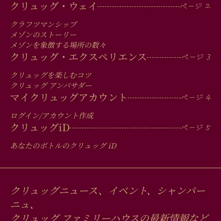
MAIN
クリュッグ・ウェイ
MEN
クラフツマンシップ
IN
メゾンのストーリー
メゾンを象徴する場所の数々
FOOTER
クリュッグ・エクスペリエンス
クリュッグを楽しむコツ
クリュッグ アンバサダー
マイクリュッグアカウント
ログイン/アカウント作成
クリュッグ
iD
あなたのボトルのクリュッグ
iD
クリュッグニュース、イベント、シャンパー
ニュ、
クリュッグ ファミリーハウスの最新情報など