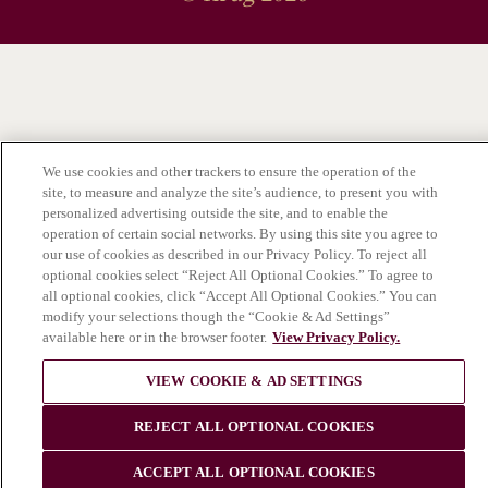
We use cookies and other trackers to ensure the operation of the
site, to measure and analyze the site’s audience, to present you with
personalized advertising outside the site, and to enable the
operation of certain social networks. By using this site you agree to
our use of cookies as described in our Privacy Policy. To reject all
optional cookies select “Reject All Optional Cookies.” To agree to
all optional cookies, click “Accept All Optional Cookies.” You can
modify your selections though the “Cookie & Ad Settings”
available here or in the browser footer.
View Privacy Policy.
VIEW COOKIE & AD SETTINGS
REJECT ALL OPTIONAL COOKIES
ACCEPT ALL OPTIONAL COOKIES