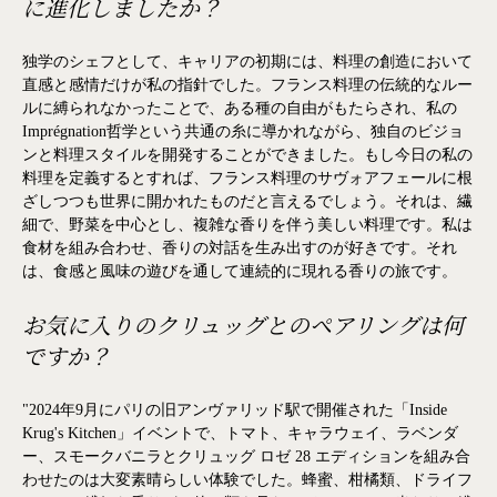
に進化しましたか？
独学のシェフとして、キャリアの初期には、料理の創造において
直感と感情だけが私の指針でした。フランス料理の伝統的なルー
ルに縛られなかったことで、ある種の自由がもたらされ、私の
Imprégnation哲学という共通の糸に導かれながら、独自のビジョ
ンと料理スタイルを開発することができました。もし今日の私の
料理を定義するとすれば、フランス料理のサヴォアフェールに根
ざしつつも世界に開かれたものだと言えるでしょう。それは、繊
細で、野菜を中心とし、複雑な香りを伴う美しい料理です。私は
食材を組み合わせ、香りの対話を生み出すのが好きです。それ
は、食感と風味の遊びを通して連続的に現れる香りの旅です。
お気に入りのクリュッグとのペアリングは何
ですか？
"2024年9月にパリの旧アンヴァリッド駅で開催された「Inside
Krug's Kitchen」イベントで、トマト、キャラウェイ、ラベンダ
ー、スモークバニラとクリュッグ ロゼ 28 エディションを組み合
わせたのは大変素晴らしい体験でした。蜂蜜、柑橘類、ドライフ