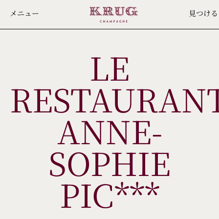
Skip
メニュー
見つける
to
main
LE
content
RESTAURAN
ANNE-
SOPHIE
PIC***