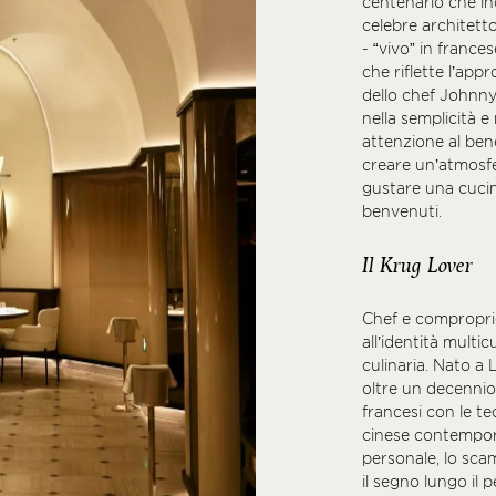
centenario che inc
celebre architetto
- “vivo” in france
che riflette l’appr
dello chef Johnny
nella semplicità e
attenzione al benes
creare un’atmosfer
gustare una cucin
benvenuti.
Il Krug Lover
Chef e compropri
all’identità multic
culinaria. Nato a 
oltre un decennio,
francesi con le tec
cinese contempora
personale, lo scam
il segno lungo il