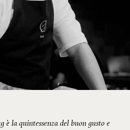
g è la quintessenza del buon gusto e