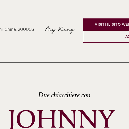
VISITI IL SITO WE
My Krug
hi, China, 200003
A
Due chiacchiere con
JOHNNY 