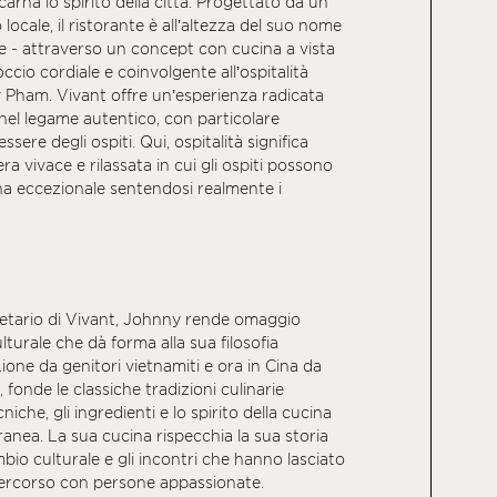
arna lo spirito della città. Progettato da un
 locale, il ristorante è all’altezza del suo nome
se - attraverso un concept con cucina a vista
occio cordiale e coinvolgente all’ospitalità
 Pham. Vivant offre un’esperienza radicata
 nel legame autentico, con particolare
sere degli ospiti. Qui, ospitalità significa
a vivace e rilassata in cui gli ospiti possono
a eccezionale sentendosi realmente i
etario di Vivant, Johnny rende omaggio
ulturale che dà forma alla sua filosofia
Lione da genitori vietnamiti e ora in Cina da
 fonde le classiche tradizioni culinarie
niche, gli ingredienti e lo spirito della cucina
nea. La sua cucina rispecchia la sua storia
bio culturale e gli incontri che hanno lasciato
 percorso con persone appassionate.