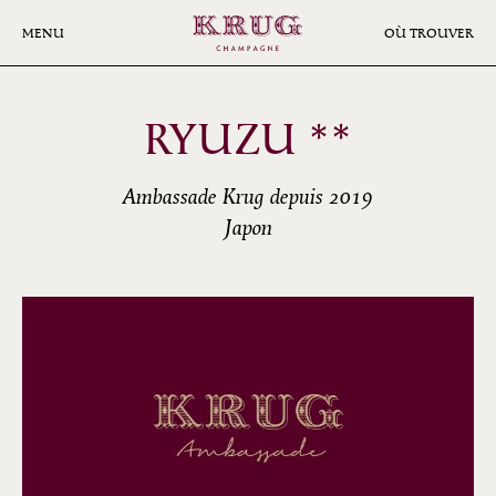
Aller
au
MENU
OÙ TROUVER
contenu
principal
RYUZU **
Ambassade Krug depuis 2019
Japon