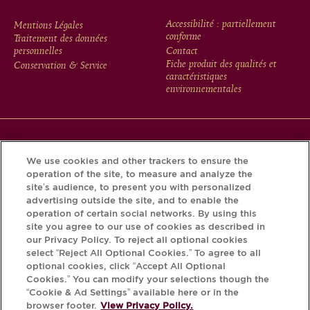
FOOTER
Accessibilité : partiellement
Mentions Légales
conforme
Traitement des données
MENU
personnelles
Contact
Fiche produit des qualités et
Conservation & Service
caractéristiques
environnementales
Téléchargez l’application Krug et découvrez l’histoire de
We use cookies and other trackers to ensure the
votre bouteille grâce au Krug iD.
operation of the site, to measure and analyze the
site’s audience, to present you with personalized
advertising outside the site, and to enable the
operation of certain social networks. By using this
site you agree to our use of cookies as described in
our Privacy Policy. To reject all optional cookies
select “Reject All Optional Cookies.” To agree to all
optional cookies, click “Accept All Optional
Cookies.” You can modify your selections though the
“Cookie & Ad Settings” available here or in the
L'ABUS D'ALCOOL EST DANGEREUX
browser footer.
View Privacy Policy.