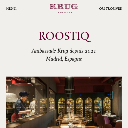
Aller
au
MENU
OÙ TROUVER
contenu
principal
ROOSTIQ
Ambassade Krug depuis 2021
Madrid, Espagne