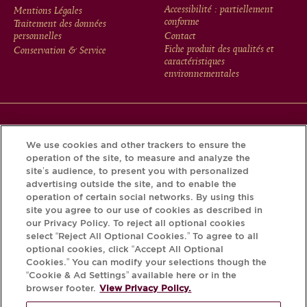
FOOTER
Accessibilité : partiellement
Mentions Légales
conforme
Traitement des données
MENU
personnelles
Contact
Fiche produit des qualités et
Conservation & Service
caractéristiques
environnementales
Téléchargez l’application Krug et découvrez l’histoire de
We use cookies and other trackers to ensure the
votre bouteille grâce au Krug iD.
operation of the site, to measure and analyze the
site’s audience, to present you with personalized
advertising outside the site, and to enable the
operation of certain social networks. By using this
site you agree to our use of cookies as described in
our Privacy Policy. To reject all optional cookies
select “Reject All Optional Cookies.” To agree to all
optional cookies, click “Accept All Optional
Cookies.” You can modify your selections though the
“Cookie & Ad Settings” available here or in the
L'ABUS D'ALCOOL EST DANGEREUX
browser footer.
View Privacy Policy.