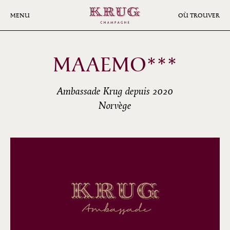
Aller
au
MENU
OÙ TROUVER
contenu
principal
MAAEMO***
Ambassade Krug depuis 2020
Norvège