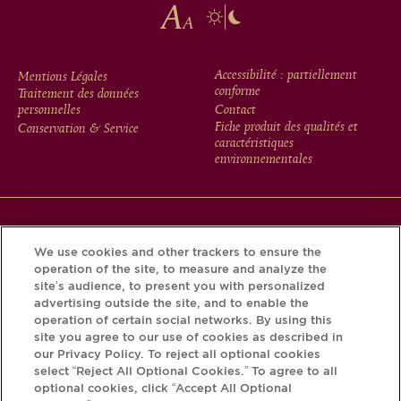
FOOTER
Accessibilité : partiellement
Mentions Légales
conforme
Traitement des données
MENU
personnelles
Contact
Fiche produit des qualités et
Conservation & Service
caractéristiques
environnementales
Téléchargez l’application Krug et découvrez l’histoire de
We use cookies and other trackers to ensure the
votre bouteille grâce au Krug iD.
operation of the site, to measure and analyze the
site’s audience, to present you with personalized
advertising outside the site, and to enable the
operation of certain social networks. By using this
site you agree to our use of cookies as described in
our Privacy Policy. To reject all optional cookies
select “Reject All Optional Cookies.” To agree to all
optional cookies, click “Accept All Optional