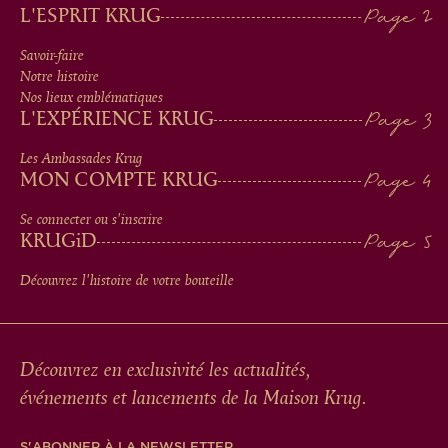
MAIN
L'ESPRIT KRUG
MEN
Savoir-faire
Notre histoire
IN
Nos lieux emblématiques
L'EXPÉRIENCE KRUG
FOOTER
Les Ambassades Krug
MON COMPTE KRUG
Se connecter ou s'inscrire
KRUG
iD
Découvrez l'histoire de votre bouteille
Découvrez en exclusivité les actualités,
événements et lancements de la Maison Krug.
S'ABONNER À LA NEWSLETTER