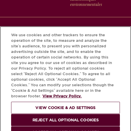
environnementales
Téléchargez l’application Krug et découvrez l’histoire de
We use cookies and other trackers to ensure the
votre bouteille grâce au Krug iD.
operation of the site, to measure and analyze the
site’s audience, to present you with personalized
advertising outside the site, and to enable the
operation of certain social networks. By using this
site you agree to our use of cookies as described in
our Privacy Policy. To reject all optional cookies
select “Reject All Optional Cookies.” To agree to all
optional cookies, click “Accept All Optional
Cookies.” You can modify your selections though the
“Cookie & Ad Settings” available here or in the
browser footer.
View Privacy Policy.
L'ABUS D'ALCOOL EST DANGEREUX
POUR LA SANTÉ, À CONSOMMER AVEC
VIEW COOKIE & AD SETTINGS
MODÉRATION.
REJECT ALL OPTIONAL COOKIES
© Krug 2026