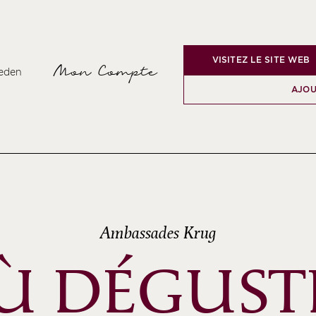
VISITEZ LE SITE WEB
Mon Compte
weden
AJOU
Ambassades Krug
Ù DÉGUST