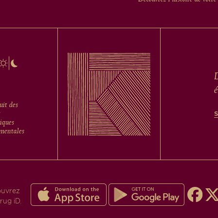
D
é
uit des
t
tiques
mentales
ouvrez
rug iD.