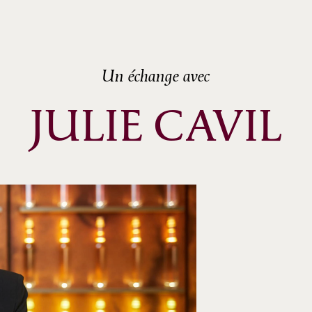
ème
ème
ème
ème
Un échange avec
ème
JULIE CAVIL
ème