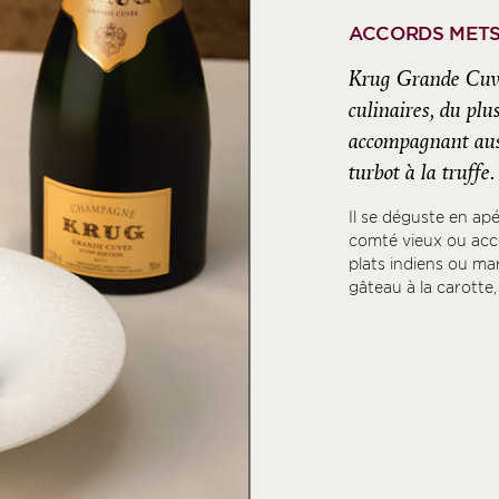
ACCORDS METS
Krug Grande Cuvé
culinaires, du plu
accompagnant aus
turbot à la truffe.
Il se déguste en ap
comté vieux ou acco
plats indiens ou ma
gâteau à la carotte