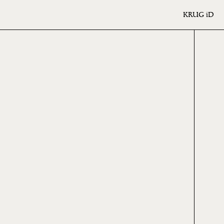
KRUG
iD
ME
ION