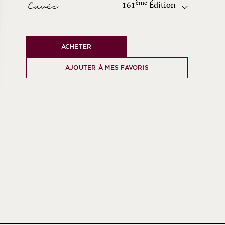
Cuvée
ème
161
Édition
ème
ACHETER
ème
ème
AJOUTER À MES FAVORIS
ème
ème
ème
ème
ème
ème
ème
ème
ème
ème