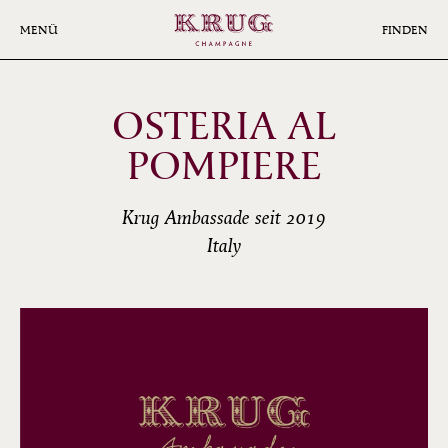
Skip
to
MENÜ
FINDEN
main
content
OSTERIA AL
POMPIERE
Krug Ambassade seit 2019
Italy