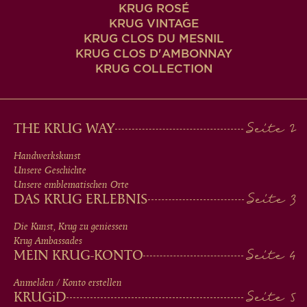
KRUG ROSÉ
KRUG VINTAGE
KRUG CLOS DU MESNIL
KRUG CLOS D'AMBONNAY
KRUG COLLECTION
MAIN
THE KRUG WAY
MEN
Handwerkskunst
Unsere Geschichte
IN
Unsere emblematischen Orte
DAS KRUG ERLEBNIS
FOOTER
Die Kunst, Krug zu geniessen
Krug Ambassades
MEIN KRUG-KONTO
Anmelden / Konto erstellen
KRUG
iD