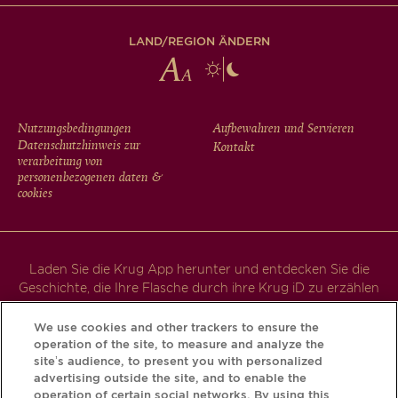
LAND/REGION ÄNDERN
FOOTER
Nutzungsbedingungen
Aufbewahren und Servieren
Datenschutzhinweis zur
Kontakt
MENU
verarbeitung von
personenbezogenen daten &
cookies
Laden Sie die Krug App herunter und entdecken Sie die
Geschichte, die Ihre Flasche durch ihre Krug iD zu erzählen
hat.
We use cookies and other trackers to ensure the
operation of the site, to measure and analyze the
site’s audience, to present you with personalized
advertising outside the site, and to enable the
operation of certain social networks. By using this