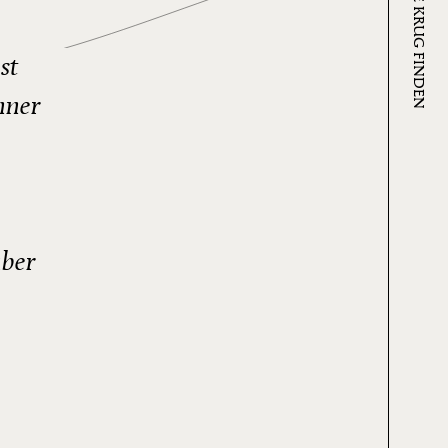
WO SIE KRUG FINDEN
st
nner
über