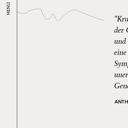
MENÜ
"Kru
der 
und 
eine
Sym
uner
Gene
ANTH