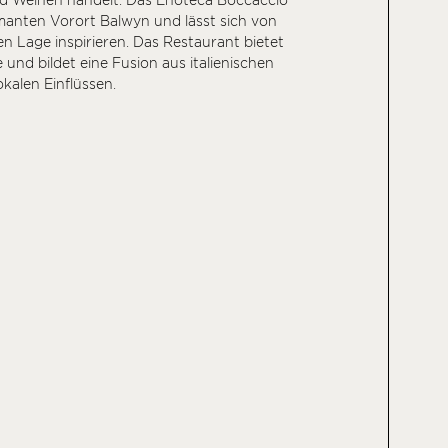
d Weinen handelt. Das Enoteca Boccaccio
manten Vorort Balwyn und lässt sich von
gen Lage inspirieren. Das Restaurant bietet
 und bildet eine Fusion aus italienischen
okalen Einflüssen.