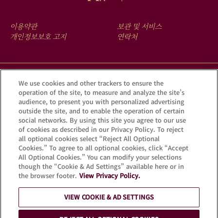
FOOTER
이용약관
보관 및 서비스
MENU
개인정보보호 고지
연락처
크루그 앱을 다운로드하여 Krug iD를 통해 여러분의 샴페인에 숨겨진
We use cookies and other trackers to ensure the
operation of the site, to measure and analyze the site’s
이야기를 확인해 보세요.
audience, to present you with personalized advertising
outside the site, and to enable the operation of certain
social networks. By using this site you agree to our use
of cookies as described in our Privacy Policy. To reject
all optional cookies select “Reject All Optional
Cookies.” To agree to all optional cookies, click “Accept
All Optional Cookies.” You can modify your selections
though the “Cookie & Ad Settings” available here or in
the browser footer.
View Privacy Policy.
과도한 음주는 건강을 해칠 수 있습니다. 적당량만
VIEW COOKIE & AD SETTINGS
즐겨주세요.