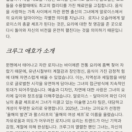
들을 수용할때에도 최고의 컬리티를 가진 재료만을 고집합니다. 음식
을 사랑하는 가족 사이에서 자란 뮌헨 출신의 그녀에게 알로이스에서
의 요리와 달마이어는 각별한 의미를 지닙니다. 로지나 오슬러에게 알
로이스의 총괄 셰프가 된다는 것은, 요리에 대한 첫 영감을 준 곳으로
다시 돌아와 자신의 비전을 온전히 펼친다는 것을 의미하기 때문입니
다.
크루그 애호가 소개
뮌헨에서 태어나고 자란 로지나는 바이에른 전통 요리에 흠뻑 젖어 자
랐기 때문에, 유년시절부터 계절감과 장인정신, 음식이 가진 감정적 힘
에 대해 자연스럽게 배울 수 있었습니다. 이는, 지역성과 세밀함을 바탕
으로 글로벌한 시각을 유연하게 담아내는 그녀의 접근방식에 지속적인
토대가 되어주었습니다. 예술과 디자인, 자연에 대한 사랑은 그녀의 요
리에 깊이와 창조성을 더해주었습니다. 알로이스 – 달마이어 파인 다이
닝의 총괄 셰프로서 그녀가 이끌고 있는 미슐랭 2스타 팀은, 대담하고
개성이 뚜렷한 요리로 유명합니다. 2025년, 그녀는 고미요가 선정한
‘올해의 발견’과 팔스타프의 ‘올해의 여성 셰프’로 이름을 올렸습니다.
자유로움과 의도가 어우러진 로지나의 요리는 트렌드가 아닌 기억과
감정, 계절에 의해 완성됩니다. 크루그의 열렬한 팬인 그녀는, 자신의