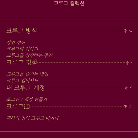
크루그 컬렉션
MAIN
크루그 방식
MEN
장인 정신
IN
크루그의 이야기
크루그를 상징하는 공간
FOOTER
크루그 경험
크루그를 즐기는 방법
크루그 앰버서드
내 크루그 계정
로그인 / 계정 만들기
크루그
iD
귀하의 병의 크루그 아이디