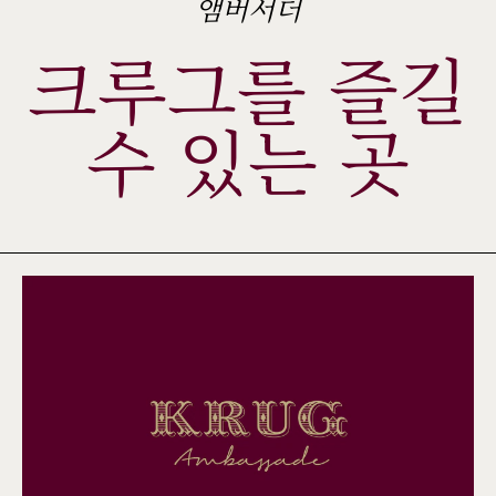
앰버서더
크루그를 즐길
수 있는 곳