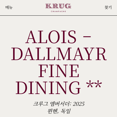
Skip
메뉴
찾기
to
main
ALOIS –
content
DALLMAYR
FINE
DINING **
크루그 앰버서더: 2025
뮌헨, 독일