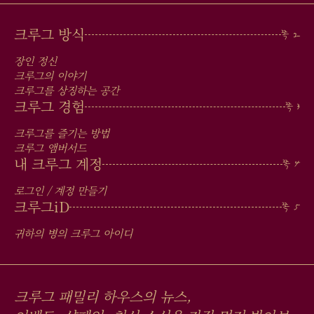
MAIN
크루그 방식
MEN
장인 정신
IN
크루그의 이야기
크루그를 상징하는 공간
FOOTER
크루그 경험
크루그를 즐기는 방법
크루그 앰버서드
내 크루그 계정
로그인 / 계정 만들기
크루그
iD
귀하의 병의 크루그 아이디
크루그 패밀리 하우스의 뉴스,