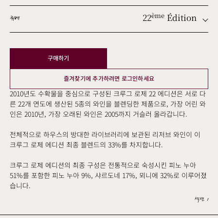
22
Édition
ème
퀴베
ème
구매하기
ème
ème
즐겨찾기에 추가하려면 로그인하세요
ème
2010년도 수확물을 중심으로 구성된 크루그 로제 22 에디션은 서로 다
른 22개 연도에 생산된 5종의 와인을 블렌딩한 제품으로, 가장 어린 와
ème
인은 2010년, 가장 오래된 와인은 2005까지 거슬러 올라갑니다.
ème
전체적으로 하우스의 방대한 라이브러리에 보관된 리저브 와인이 이
ème
크루그 로제 에디션 최종 블렌드의 33%를 차지합니다.
ème
ème
크루그 로제 에디션의 최종 구성은 전통적으로 숙성시킨 피노 누아
51%를 포함한 피노 누아 9%, 샤르도네 17%, 뫼니에 32%로 이루어졌
ème
습니다.
ème
섹션 1
ème