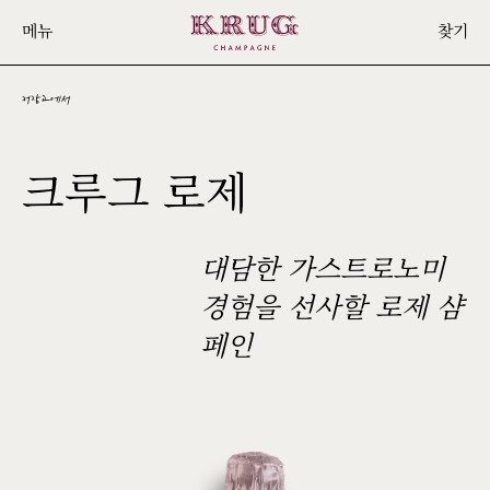
Skip
메뉴
찾기
to
main
content
저장고에서
22ÈME
크루그 로제
ÉDITION
대담한 가스트로노미
경험을 선사할 로제 샴
페인