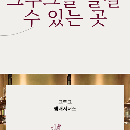
수 있는 곳
크루그
앰배서더스