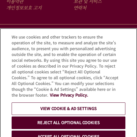
FOOTER
이용약관
보관 및 서비스
MENU
개인정보보호 고지
연락처
크루그 앱을 다운로드하여 Krug iD를 통해 여러분의 샴페인에 숨겨진
We use cookies and other trackers to ensure the
operation of the site, to measure and analyze the site’s
이야기를 확인해 보세요.
audience, to present you with personalized advertising
outside the site, and to enable the operation of certain
social networks. By using this site you agree to our use
of cookies as described in our Privacy Policy. To reject
all optional cookies select “Reject All Optional
Cookies.” To agree to all optional cookies, click “Accept
All Optional Cookies.” You can modify your selections
though the “Cookie & Ad Settings” available here or in
the browser footer.
View Privacy Policy.
과도한 음주는 건강을 해칠 수 있습니다. 적당량만
VIEW COOKIE & AD SETTINGS
즐겨주세요.
REJECT ALL OPTIONAL COOKIES
© Krug 2026
ACCEPT ALL OPTIONAL COOKIES