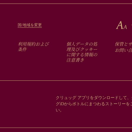
国/地域を変更
FOOTER
利用規約および
個人データの処
保管と
MENU
条件
理及びクッキー
お問い
に関する情報の
注意書き
クリュッグ アプリをダウンロードして、
グiDからボトルにまつわるストーリーを
い。