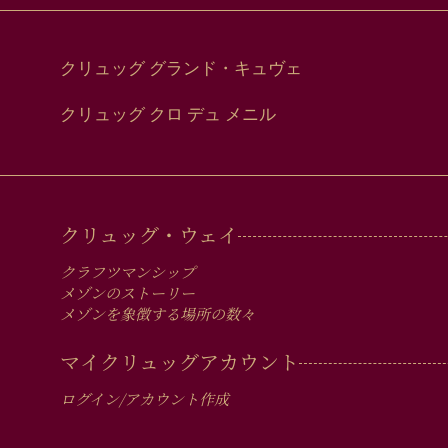
クリュッグ グランド・キュヴェ
クリュッグ クロ デュ メニル
MAIN
クリュッグ・ウェイ
MEN
クラフツマンシップ
IN
メゾンのストーリー
メゾンを象徴する場所の数々
FOOTER
マイクリュッグアカウント
ログイン/アカウント作成