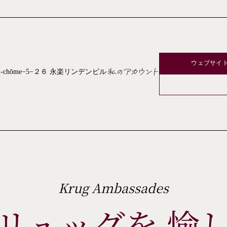
ウェブサイ
私のアカウント
hinchi, 1-chōme−5−２６ 永楽リンデンビル
Krug Ambassades
リュッグを 愉