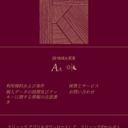
国/地域を変更
FOOTER
利用規約および条件
保管とサービス
MENU
個人データの処理及びクッ
お問い合わせ
キーに関する情報の注意書
き
クリュッグ アプリをダウンロードして、クリュッグiDからボト