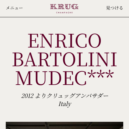
Skip
メニュー
見つける
to
main
ENRICO
content
BARTOLINI
MUDEC***
2012 よりクリュッグアンバサダー
Italy