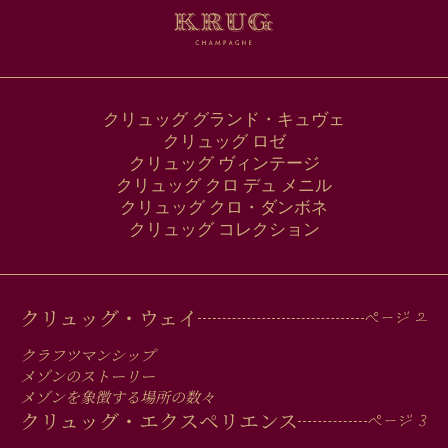
レ
ス
クリュッグ グランド・キュヴェ
クリュッグ ロゼ
クリュッグ ヴィンテージ
クリュッグ クロ デュ メニル
クリュッグ クロ・ダンボネ
クリュッグ コレクション
MAIN
クリュッグ・ウェイ
MEN
クラフツマンシップ
IN
メゾンのストーリー
メゾンを象徴する場所の数々
FOOTER
クリュッグ・エクスペリエンス