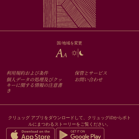
国/地域を変更
FOOTER
利用規約および条件
保管とサービス
MENU
個人データの処理及びクッ
お問い合わせ
キーに関する情報の注意書
き
クリュッグ アプリをダウンロードして、クリュッグiDからボト
ルにまつわるストーリーをご覧ください。