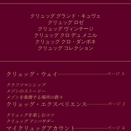
クリュッグ グランド・キュヴェ
クリュッグ ロゼ
クリュッグ ヴィンテージ
クリュッグ クロ デュ メニル
クリュッグ クロ・ダンボネ
クリュッグ コレクション
MAIN
クリュッグ・ウェイ
MEN
クラフツマンシップ
IN
メゾンのストーリー
メゾンを象徴する場所の数々
FOOTER
クリュッグ・エクスペリエンス
クリュッグを楽しむコツ
クリュッグ アンバサダー
マイクリュッグアカウント