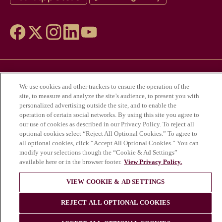
アルコールの乱用は健康にとって危険であ
We use cookies and other trackers to ensure the operation of the
り、適度な飲酒が必要である。
site, to measure and analyze the site’s audience, to present you with
© Krug 2026
personalized advertising outside the site, and to enable the
operation of certain social networks. By using this site you agree to
our use of cookies as described in our Privacy Policy. To reject all
optional cookies select “Reject All Optional Cookies.” To agree to
all optional cookies, click “Accept All Optional Cookies.” You can
modify your selections though the “Cookie & Ad Settings”
available here or in the browser footer.
View Privacy Policy.
VIEW COOKIE & AD SETTINGS
REJECT ALL OPTIONAL COOKIES