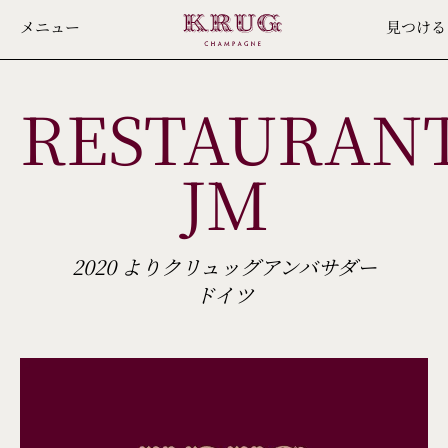
Skip
メニュー
見つける
to
main
RESTAURAN
content
JM
2020 よりクリュッグアンバサダー
ドイツ