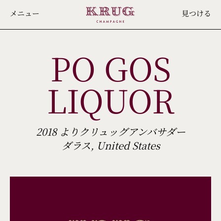
Skip
メニュー
見つける
to
main
PO GOS
content
LIQUOR
2018 よりクリュッグアンバサダー
ダラス, United States