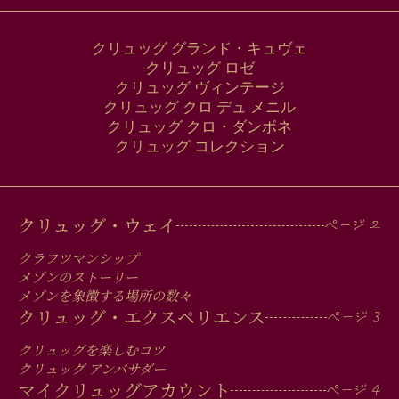
クリュッグ グランド・キュヴェ
クリュッグ ロゼ
クリュッグ ヴィンテージ
クリュッグ クロ デュ メニル
クリュッグ クロ・ダンボネ
クリュッグ コレクション
MAIN
クリュッグ・ウェイ
MEN
クラフツマンシップ
IN
メゾンのストーリー
メゾンを象徴する場所の数々
FOOTER
クリュッグ・エクスペリエンス
クリュッグを楽しむコツ
クリュッグ アンバサダー
マイクリュッグアカウント