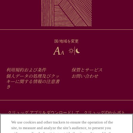
国/地域を変更
FOOTER
利用規約および条件
保管とサービス
MENU
個人データの処理及びクッ
お問い合わせ
キーに関する情報の注意書
き
クリュッグ アプリをダウンロードして、クリュッグiDからボト
ルにまつわるストーリーをご覧ください。
We use cookies and other trackers to ensure the operation of the
site, to measure and analyze the site’s audience, to present you