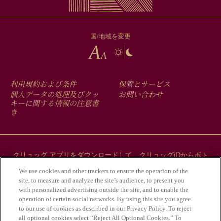
国/地域を変更
FOOTER
利用規約および条件
保管とサービス
MENU
個人データの処理及びクッ
お問い合わせ
キーに関する情報の注意書
き
クリュッグ アプリをダウンロードして、クリュッグiDからボト
ルにまつわるストーリーをご覧ください。
We use cookies and other trackers to ensure the operation of the
site, to measure and analyze the site’s audience, to present you
with personalized advertising outside the site, and to enable the
operation of certain social networks. By using this site you agree
to our use of cookies as described in our Privacy Policy. To reject
all optional cookies select “Reject All Optional Cookies.” To