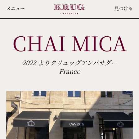
Skip
メニュー
見つける
to
main
CHAI MICA
content
2022 よりクリュッグアンバサダー
France