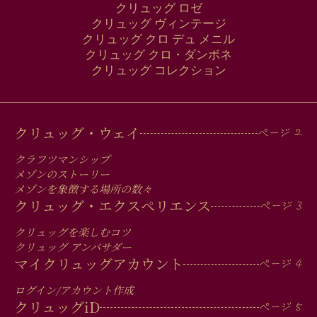
クリュッグ ロゼ
クリュッグ ヴィンテージ
クリュッグ クロ デュ メニル
クリュッグ クロ・ダンボネ
クリュッグ コレクション
MAIN
クリュッグ・ウェイ
MEN
クラフツマンシップ
IN
メゾンのストーリー
メゾンを象徴する場所の数々
FOOTER
クリュッグ・エクスペリエンス
クリュッグを楽しむコツ
クリュッグ アンバサダー
マイクリュッグアカウント
ログイン/アカウント作成
クリュッグ
iD