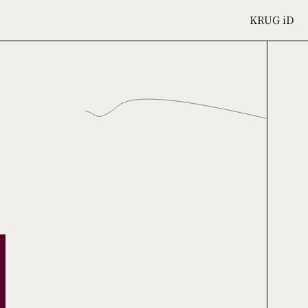
KRUG
iD