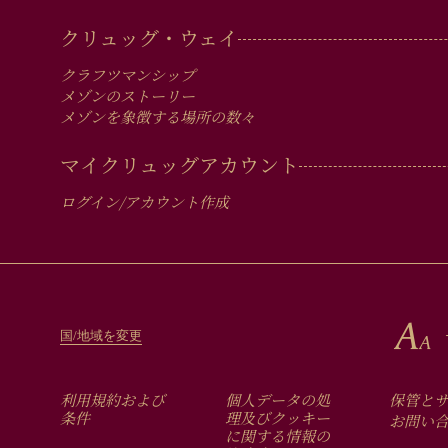
MAIN
クリュッグ・ウェイ
MEN
クラフツマンシップ
IN
メゾンのストーリー
メゾンを象徴する場所の数々
FOOTER
マイクリュッグアカウント
ログイン/アカウント作成
国/地域を変更
FOOTER
利用規約および
個人データの処
保管と
条件
理及びクッキー
お問い
に関する情報の