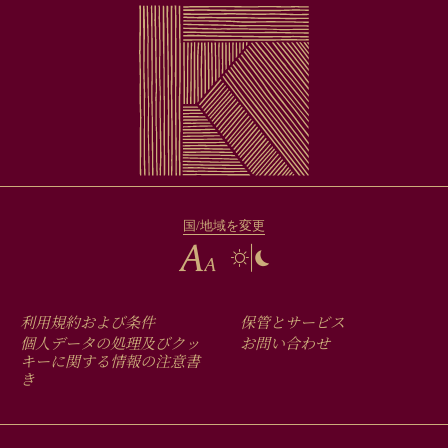
国/地域を変更
FOOTER
利用規約および条件
保管とサービス
MENU
個人データの処理及びクッ
お問い合わせ
キーに関する情報の注意書
き