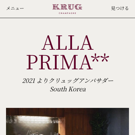
Skip
メニュー
見つける
to
main
ALLA
content
PRIMA**
2021 よりクリュッグアンバサダー
South Korea