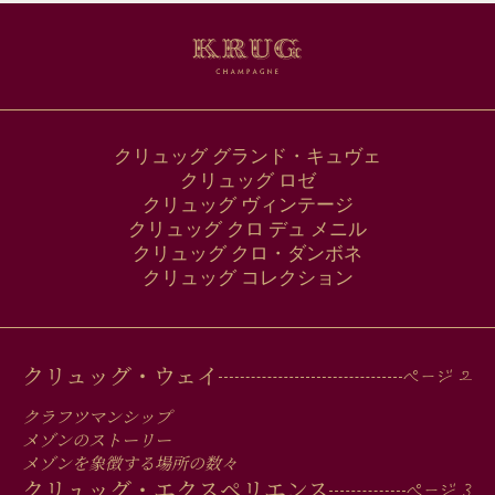
ド
レ
ス
クリュッグ グランド・キュヴェ
クリュッグ ロゼ
クリュッグ ヴィンテージ
クリュッグ クロ デュ メニル
クリュッグ クロ・ダンボネ
クリュッグ コレクション
MAIN
クリュッグ・ウェイ
MEN
クラフツマンシップ
IN
メゾンのストーリー
メゾンを象徴する場所の数々
クリュッグ・エクスペリエンス