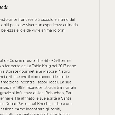
sade
 ristorante francese più piccolo e intimo del
i ospiti possono vivere un’esperienza culinaria
 bellezza e joie de vivre animano ogni
ef de Cuisine presso The Ritz-Carlton, nel
o a far parte de La Table Krug nel 2017 dopo
un ristorate gourmet a Singapore. Nativo
ancia, ritiene che il cibo racconti le storie
 tradizione incontra i sapori locali. La sua
inizio nel 1999, facendosi strada tra i ranghi
 grazie all’influenza di Joël Robuchon, Paul
gnaire. Ha affinato le sue abilità a Santa
e Dubai. Per lo chef Knecht, il cibo è una
essione. “Amo incontrare gli ospiti,
ro cultura e realizzare piatti che donino