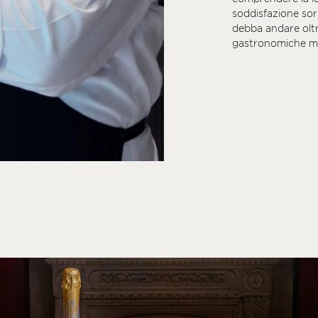
soddisfazione so
debba andare oltr
gastronomiche me