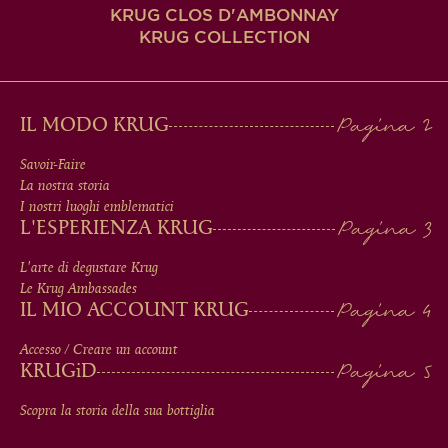
KRUG CLOS D'AMBONNAY
KRUG COLLECTION
MAIN
IL MODO KRUG
MEN
Savoir-Faire
La nostra storia
IN
I nostri luoghi emblematici
L'ESPERIENZA KRUG
FOOTER
L'arte di degustare Krug
Le Krug Ambassades
IL MIO ACCOUNT KRUG
Accesso / Creare un account
KRUG
iD
Scopra la storia della sua bottiglia