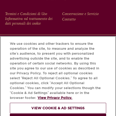
FOOTER
Termini e Condizioni di Uso
Conservazione e Servizio
Informativa sul trattamento dei
Contatto
MENU
dati personali dei cookie
We use cookies and other trackers to ensure the
Scarichi l'app Krug e scopra la storia che si nasconde dietro
operation of the site, to measure and analyze the
la sua bottiglia tramite il Krug iD.
site’s audience, to present you with personalized
advertising outside the site, and to enable the
operation of certain social networks. By using this
site you agree to our use of cookies as described in
our Privacy Policy. To reject all optional cookies
select “Reject All Optional Cookies.” To agree to all
optional cookies, click “Accept All Optional
Cookies.” You can modify your selections though the
“Cookie & Ad Settings” available here or in the
browser footer.
View Privacy Policy.
PER FAVORE, BEVA
VIEW COOKIE & AD SETTINGS
RESPONSABILMENTE.