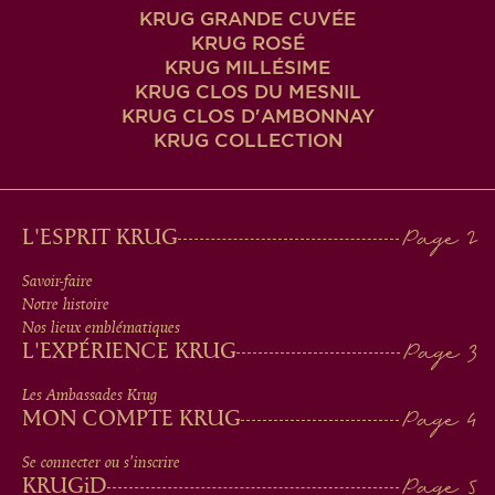
KRUG GRANDE CUVÉE
KRUG ROSÉ
KRUG MILLÉSIME
KRUG CLOS DU MESNIL
KRUG CLOS D'AMBONNAY
KRUG COLLECTION
MAIN
L'ESPRIT KRUG
MEN
Savoir-faire
Notre histoire
IN
Nos lieux emblématiques
L'EXPÉRIENCE KRUG
FOOTER
Les Ambassades Krug
MON COMPTE KRUG
Se connecter ou s'inscrire
KRUG
iD