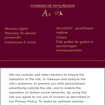
CHANGER DE PAYS/REGION
FOOTER
Accessibilité : partiellement
Mentions Légales
conforme
Traitement des données
MENU
personnelles
Contact
Fiche produit des qualités et
Conservation & Service
caractéristiques
environnementales
Téléchargez l’application Krug et découvrez l’histoire de
We use cookies and other trackers to ensure the
votre bouteille grâce au Krug iD.
operation of the site, to measure and analyze the
site’s audience, to present you with personalized
advertising outside the site, and to enable the
operation of certain social networks. By using this
site you agree to our use of cookies as described in
our Privacy Policy. To reject all optional cookies