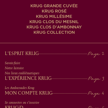
KRUG GRANDE CUVÉE
KRUG ROSÉ
KRUG MILLÉSIME
KRUG CLOS DU MESNIL
KRUG CLOS D'AMBONNAY
KRUG COLLECTION
MAIN
L'ESPRIT KRUG
MEN
Savoir-faire
Notre histoire
IN
Nos lieux emblématiques
L'EXPÉRIENCE KRUG
FOOTER
Les Ambassades Krug
MON COMPTE KRUG
Se connecter ou s'inscrire
KRUG
iD