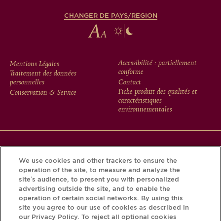
CHANGER DE PAYS/REGION
FOOTER
Accessibilité : partiellement
Mentions Légales
conforme
Traitement des données
MENU
personnelles
Contact
Fiche produit des qualités et
Conservation & Service
caractéristiques
environnementales
Téléchargez l’application Krug et découvrez l’histoire de
We use cookies and other trackers to ensure the
votre bouteille grâce au Krug iD.
operation of the site, to measure and analyze the
site’s audience, to present you with personalized
advertising outside the site, and to enable the
operation of certain social networks. By using this
site you agree to our use of cookies as described in
our Privacy Policy. To reject all optional cookies