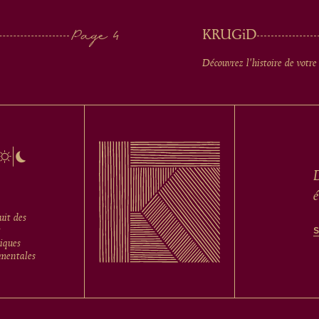
KRUG
iD
Découvrez l'histoire de votre
D
é
uit des
t
tiques
mentales