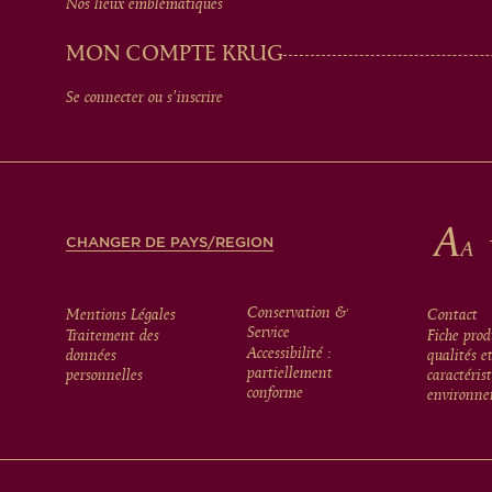
MEN
Nos lieux emblématiques
IN
MON COMPTE KRUG
Se connecter ou s'inscrire
FOOTER
CHANGER DE PAYS/REGION
FOOTER
Conservation &
Mentions Légales
Contact
Service
Traitement des
Fiche prod
Accessibilité :
données
qualités e
MENU
partiellement
personnelles
caractéris
conforme
environne