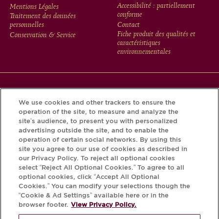
FOOTER
Accessibilité : partiellement
Mentions Légales
conforme
Traitement des données
MENU
personnelles
Contact
Fiche produit des qualités et
Conservation & Service
caractéristiques
environnementales
Téléchargez l’application Krug et découvrez l’histoire de
We use cookies and other trackers to ensure the
votre bouteille grâce au Krug iD.
operation of the site, to measure and analyze the
site’s audience, to present you with personalized
advertising outside the site, and to enable the
operation of certain social networks. By using this
site you agree to our use of cookies as described in
our Privacy Policy. To reject all optional cookies
select “Reject All Optional Cookies.” To agree to all
optional cookies, click “Accept All Optional
Cookies.” You can modify your selections though the
“Cookie & Ad Settings” available here or in the
browser footer.
View Privacy Policy.
L'ABUS D'ALCOOL EST DANGEREUX