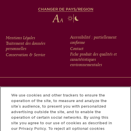
CHANGER DE PAYS/REGION
FOOTER
Accessibilité : partiellement
Mentions Légales
conforme
Traitement des données
MENU
personnelles
Contact
Fiche produit des qualités et
Conservation & Service
caractéristiques
environnementales
Téléchargez l’application Krug et découvrez l’histoire de
We use cookies and other trackers to ensure the
votre bouteille grâce au Krug iD.
operation of the site, to measure and analyze the
site’s audience, to present you with personalized
advertising outside the site, and to enable the
operation of certain social networks. By using this
site you agree to our use of cookies as described in
our Privacy Policy. To reject all optional cookies