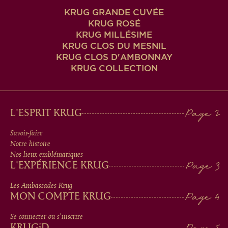
KRUG GRANDE CUVÉE
KRUG ROSÉ
KRUG MILLÉSIME
KRUG CLOS DU MESNIL
KRUG CLOS D'AMBONNAY
KRUG COLLECTION
MAIN
L'ESPRIT KRUG
MEN
Savoir-faire
Notre histoire
IN
Nos lieux emblématiques
L'EXPÉRIENCE KRUG
FOOTER
Les Ambassades Krug
MON COMPTE KRUG
Se connecter ou s'inscrire
KRUG
iD