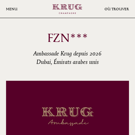
Aller
au
MENU
OÙ TROUVER
contenu
principal
FZN***
Ambassade Krug depuis 2026
Dubai, Émirats arabes unis