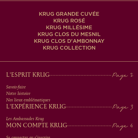
KRUG GRANDE CUVÉE
KRUG ROSÉ
KRUG MILLÉSIME
KRUG CLOS DU MESNIL
KRUG CLOS D'AMBONNAY
KRUG COLLECTION
MAIN
L'ESPRIT KRUG
MEN
Savoir-faire
Notre histoire
IN
Nos lieux emblématiques
L'EXPÉRIENCE KRUG
FOOTER
Les Ambassades Krug
MON COMPTE KRUG
Se connecter ou s'inscrire