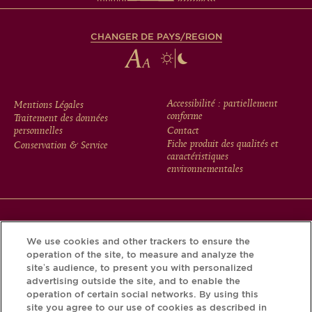
CHANGER DE PAYS/REGION
FOOTER
Accessibilité : partiellement
Mentions Légales
conforme
Traitement des données
MENU
personnelles
Contact
Fiche produit des qualités et
Conservation & Service
caractéristiques
environnementales
Téléchargez l’application Krug et découvrez l’histoire de
We use cookies and other trackers to ensure the
votre bouteille grâce au Krug iD.
operation of the site, to measure and analyze the
site’s audience, to present you with personalized
advertising outside the site, and to enable the
operation of certain social networks. By using this
site you agree to our use of cookies as described in