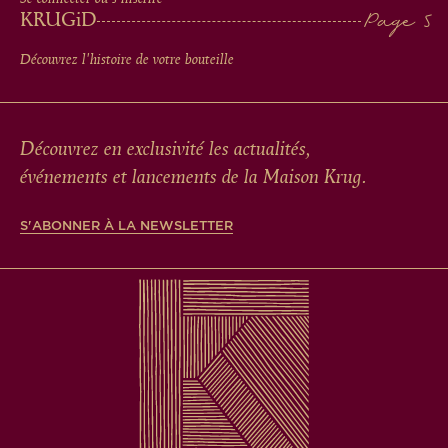
KRUG
iD
Découvrez l'histoire de votre bouteille
Découvrez en exclusivité les actualités,
événements et lancements de la Maison Krug.
S'ABONNER À LA NEWSLETTER