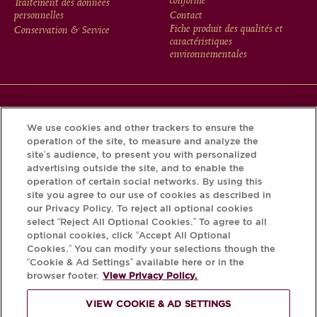
conforme
Traitement des données
MENU
personnelles
Contact
Fiche produit des qualités et
Conservation & Service
caractéristiques
environnementales
Téléchargez l’application Krug et découvrez l’histoire de
We use cookies and other trackers to ensure the
votre bouteille grâce au Krug iD.
operation of the site, to measure and analyze the
site’s audience, to present you with personalized
advertising outside the site, and to enable the
operation of certain social networks. By using this
site you agree to our use of cookies as described in
our Privacy Policy. To reject all optional cookies
select “Reject All Optional Cookies.” To agree to all
optional cookies, click “Accept All Optional
Cookies.” You can modify your selections though the
“Cookie & Ad Settings” available here or in the
browser footer.
View Privacy Policy.
L'ABUS D'ALCOOL EST DANGEREUX
POUR LA SANTÉ, À CONSOMMER AVEC
VIEW COOKIE & AD SETTINGS
MODÉRATION.