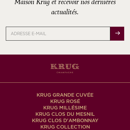
Maison Krug et recevoir nos dernières
actualités.
Adresse
e-
mail
KRUG GRANDE CUVÉE
KRUG ROSÉ
KRUG MILLÉSIME
KRUG CLOS DU MESNIL
KRUG CLOS D'AMBONNAY
KRUG COLLECTION