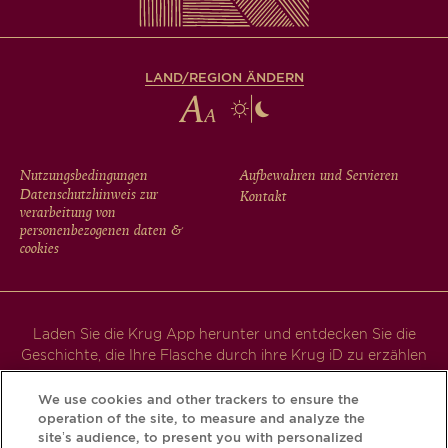
LAND/REGION ÄNDERN
FOOTER
Nutzungsbedingungen
Aufbewahren und Servieren
Datenschutzhinweis zur
Kontakt
MENU
verarbeitung von
personenbezogenen daten &
cookies
Laden Sie die Krug App herunter und entdecken Sie die
Geschichte, die Ihre Flasche durch ihre Krug iD zu erzählen
hat.
We use cookies and other trackers to ensure the
operation of the site, to measure and analyze the
site’s audience, to present you with personalized