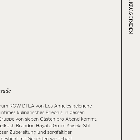
WO SIE KRUG FINDEN
sade
trum ROW DTLA von Los Angeles gelegene
intimes kulinarisches Erlebnis, in dessen
Gruppe von sieben Gästen pro Abend kommt.
fkoch Brandon Hayato Go im Kaiseki-Stil
öser Zubereitung und sorgfältiger
besticht mit Gerichten wie scharf