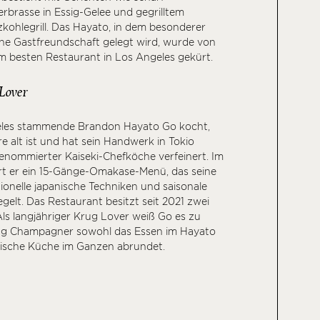
rbrasse in Essig-Gelee und gegrilltem
ohlegrill. Das Hayato, in dem besonderer
che Gastfreundschaft gelegt wird, wurde von
um besten Restaurant in Los Angeles gekürt.
Lover
eles stammende Brandon Hayato Go kocht,
re alt ist und hat sein Handwerk in Tokio
enommierter Kaiseki-Chefköche verfeinert. Im
rt er ein 15-Gänge-Omakase-Menü, das seine
tionelle japanische Techniken und saisonale
gelt. Das Restaurant besitzt seit 2021 zwei
Als langjähriger Krug Lover weiß Go es zu
ug Champagner sowohl das Essen im Hayato
anische Küche im Ganzen abrundet.