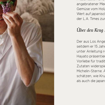
angebratener Mee
Gemüse vom Holzk
Wert auf japanis
der L.A. Times z
Über den Krug 
Der aus Los Ang
seitdem er 15 Jah
unter Anleitung r
Hayato präsentie
Vorliebe für tradi
Zutaten widerspie
Michelin-Sterne. 
schätzen, wie Kr
als auch die jap