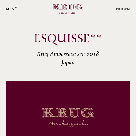
Skip
to
MENÜ
FINDEN
main
content
ESQUISSE**
Krug Ambassade seit 2018
Japan