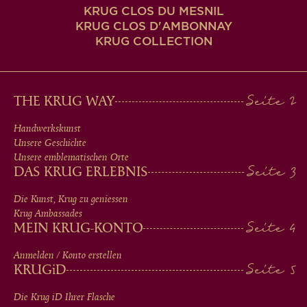
KRUG CLOS DU MESNIL
KRUG CLOS D'AMBONNAY
KRUG COLLECTION
MAIN
THE KRUG WAY
MEN
Handwerkskunst
Unsere Geschichte
IN
Unsere emblematischen Orte
DAS KRUG ERLEBNIS
FOOTER
Die Kunst, Krug zu geniessen
Krug Ambassades
MEIN KRUG-KONTO
Anmelden / Konto erstellen
KRUG
iD
Die Krug
iD
Ihrer Flasche