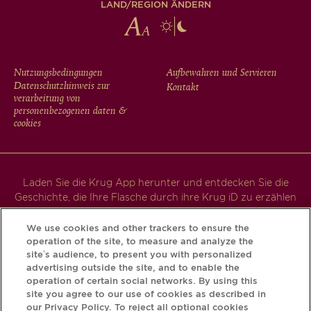
LAND/REGION ÄNDERN
FOOTER
Nutzungsbedingungen
Aufbewahren und Servieren
Datenschutzhinweis zur
Kontakt
MENU
verarbeitung von
personenbezogenen daten &
cookies
Laden Sie die Krug App herunter und entdecken Sie die
Geschichte, die Ihre Flasche durch ihre Krug iD zu erzählen
hat.
We use cookies and other trackers to ensure the
operation of the site, to measure and analyze the
site’s audience, to present you with personalized
advertising outside the site, and to enable the
operation of certain social networks. By using this
site you agree to our use of cookies as described in
our Privacy Policy. To reject all optional cookies