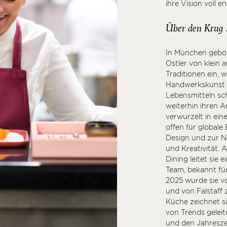
ihre Vision voll e
Über den Krug 
In München gebo
Ostler von klein a
Traditionen ein, 
Handwerkskunst u
Lebensmitteln sch
weiterhin ihren A
verwurzelt in ein
offen für globale 
Design und zur Na
und Kreativität. 
Dining leitet sie
Team, bekannt für
2025 wurde sie vo
und von Falstaff 
Küche zeichnet si
von Trends gelei
und den Jahreszei