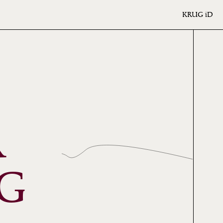
KRUG
iD
R
NG