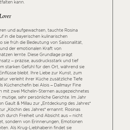
ntfalten kann.
Lover
ren und aufgewachsen, tauchte Rosina
uf in die bayerischen kulinarischen
wo sie früh die Bedeutung von Saisonalität,
nd der emotionalen Kraft von
ätzen lernte. Diese Grundlage prägt
nsatz – präzise, ausdrucksstark und tief
em starken Gefühl für den Ort, während sie
Einflüsse bleibt. Ihre Liebe zur Kunst, zum
tur verleiht ihrer Küche zusätzliche Tiefe
Als Küchenchefin bei Alois – Dallmayr Fine
 ein mit zwei Michelin-Sternen ausgezeichnetes
 mutige, sehr persönliche Gerichte. Im Jahr
n Gault & Millau zur „Entdeckung des Jahres“
zur „Köchin des Jahres“ ernannt. Rosinas
ch durch Freiheit und Absicht aus – nicht
tet, sondern von Erinnerungen, Emotionen
ten. Als Krug-Liebhaberin findet sie