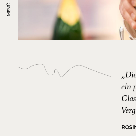
MENÜ
„Die
ein 
Glas
Verg
ROSI