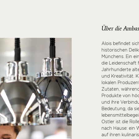
Über die Ambas
Alois befindet si
historischen Del
Münchens. Ein ein
die Leidenschaft 
Jahrhunderte alte
und Kreativität. 
lokalen Produze
Zutaten, während 
Produkte von höch
und ihre Verbindu
Bedeutung, da sie
lebensmittelbegei
Ostler ist die Ro
nach Hause: ein 
auf ihren kulinar