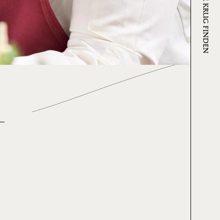
WO SIE KRUG FINDEN
—
n