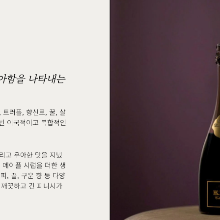
우아함을 나타내는
트러플, 향신료, 꿀, 살
성된 이국적이고 복합적인
리고 우아한 맛을 지녔
, 메이플 시럽을 더한 생
, 꿀, 구운 향 등 다양
 깨끗하고 긴 피니시가