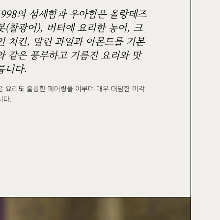
1998의 섬세함과 우아함은 올랑데즈
(찰광어), 버터에 요리한 농어, 크
인 치킨, 말린 과일과 아몬드를 기본
와 같은 풍부하고 기름진 요리와 맛
룹니다.
은 요리도 훌륭한 페어링을 이루며 매우 대담한 미각
니다.