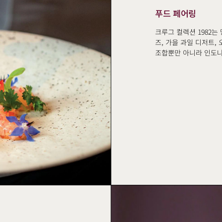
푸드 페어링
크루그 컬렉션 1982는
즈, 가을 과일 디저트,
조합뿐만 아니라 인도나