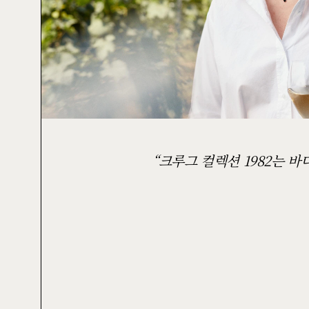
크루그 컬렉션 1982는 바