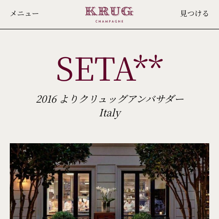
Skip
メニュー
見つける
to
main
SETA**
content
2016 よりクリュッグアンバサダー
Italy