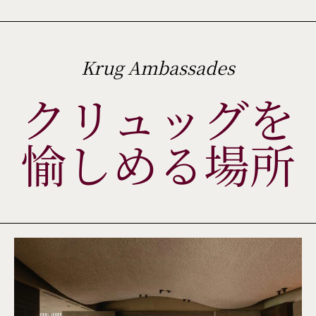
Krug Ambassades
クリュッグを
愉しめる場所