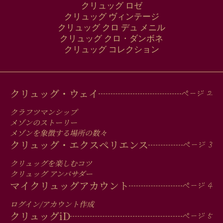
クリュッグ ロゼ
クリュッグ ヴィンテージ
クリュッグ クロ デュ メニル
クリュッグ クロ・ダンボネ
クリュッグ コレクション
MAIN
クリュッグ・ウェイ
MEN
クラフツマンシップ
IN
メゾンのストーリー
メゾンを象徴する場所の数々
FOOTER
クリュッグ・エクスペリエンス
クリュッグを楽しむコツ
クリュッグ アンバサダー
マイクリュッグアカウント
ログイン/アカウント作成
クリュッグ
iD