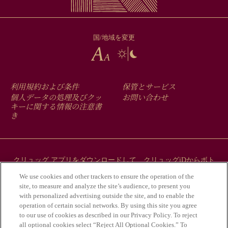
国/地域を変更
FOOTER
利用規約および条件
保管とサービス
MENU
個人データの処理及びクッ
お問い合わせ
キーに関する情報の注意書
き
クリュッグ アプリをダウンロードして、クリュッグiDからボト
ルにまつわるストーリーをご覧ください。
We use cookies and other trackers to ensure the operation of the
site, to measure and analyze the site’s audience, to present you
with personalized advertising outside the site, and to enable the
operation of certain social networks. By using this site you agree
to our use of cookies as described in our Privacy Policy. To reject
all optional cookies select “Reject All Optional Cookies.” To