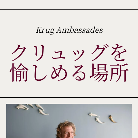
Krug Ambassades
クリュッグを
愉しめる場所