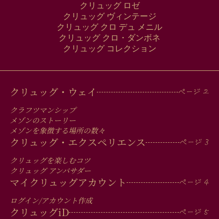
クリュッグ ロゼ
クリュッグ ヴィンテージ
クリュッグ クロ デュ メニル
クリュッグ クロ・ダンボネ
クリュッグ コレクション
MAIN
クリュッグ・ウェイ
MEN
クラフツマンシップ
IN
メゾンのストーリー
メゾンを象徴する場所の数々
FOOTER
クリュッグ・エクスペリエンス
クリュッグを楽しむコツ
クリュッグ アンバサダー
マイクリュッグアカウント
ログイン/アカウント作成
クリュッグ
iD