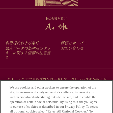
国/地域を変更
FOOTER
利用規約および条件
保管とサービス
MENU
個人データの処理及びクッ
お問い合わせ
キーに関する情報の注意書
き
クリュッグ アプリをダウンロードして、クリュッグiDからボト
ルにまつわるストーリーをご覧ください。
We use cookies and other trackers to ensure the operation of the
site, to measure and analyze the site’s audience, to present you
with personalized advertising outside the site, and to enable the
operation of certain social networks. By using this site you agree
to our use of cookies as described in our Privacy Policy. To reject
all optional cookies select “Reject All Optional Cookies.” To