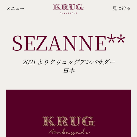
Skip
メニュー
見つける
to
main
SEZANNE**
content
2021 よりクリュッグアンバサダー
日本