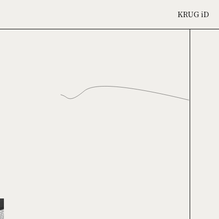
KRUG
iD