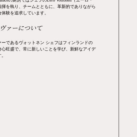
aceの厨房ではシェフのEero Vottonen（エーロ・
指揮を執り、チームとともに、革新的でありながら
食体験を追求しています。
ヴァーについて
ァーであるヴォットネン シェフはフィンランドの
奇心旺盛で、常に新しいことを学び、新鮮なアイデ
す。