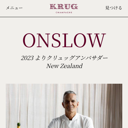
Skip
メニュー
見つける
to
main
ONSLOW
content
2023 よりクリュッグアンバサダー
New Zealand