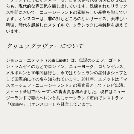
ークランドに佇むオンスローは、古き良き時代を彷彿とさせなが
らも、現代的な雰囲気を醸し出しています。洗練されたリラック
ス空間において、ニュージーランドの素晴らしい産物を讃えてい
ます。オンスローは、非の打ちどころのないサービス、美味しい
料理、時代を超越したスタイルで、クラシックに再解釈を加えて
います。
クリュッグラヴァーについて
ジョシュ・エメット（Josh Emett）は、伝説のシェフ、ゴード
ン・ラムゼイのもとでロンドン、ニューヨーク、ロサンゼルス、
メルボルンと10年間修行し、今ではミシュランの星付きシェフと
して国際的にその名を知られています。2011年、エメットは『マ
スターシェフ・ニュージーランド』の審査員としてテレビ出演。
大ヒット番組で5シーズンの審査員を務めました。現在はニュー
ジーランドで妻のヘレンと共にオークランド市内でレストラン
「Onslow」（オンスロー）を経営しています。