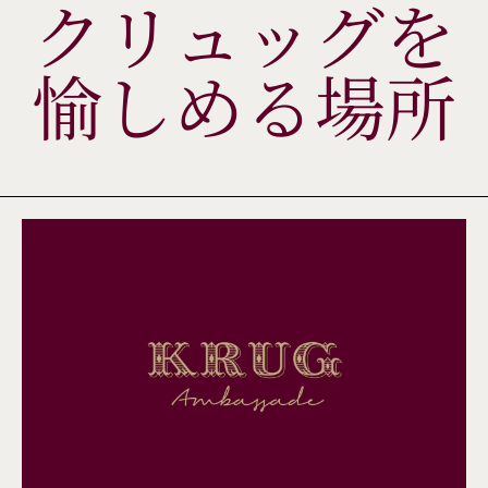
クリュッグを
愉しめる場所