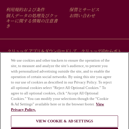
FOOTER
利用規約および条件
保管とサービス
MENU
個人データの処理及びクッ
お問い合わせ
キーに関する情報の注意書
き
クリュッグ アプリをダウンロードして、クリュッグiDからボト
ルにまつわるストーリーをご覧ください。
We use cookies and other trackers to ensure the operation of the
site, to measure and analyze the site’s audience, to present you
with personalized advertising outside the site, and to enable the
operation of certain social networks. By using this site you agree
to our use of cookies as described in our Privacy Policy. To reject
all optional cookies select “Reject All Optional Cookies.” To
agree to all optional cookies, click “Accept All Optional
Cookies.” You can modify your selections though the “Cookie
& Ad Settings” available here or in the browser footer.
View
Privacy Policy.
アルコールの乱用は健康にとって危険であ
VIEW COOKIE & AD SETTINGS
り、適度な飲酒が必要である。