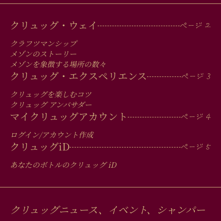
MAIN
クリュッグ・ウェイ
MEN
クラフツマンシップ
IN
メゾンのストーリー
メゾンを象徴する場所の数々
FOOTER
クリュッグ・エクスペリエンス
クリュッグを楽しむコツ
クリュッグ アンバサダー
マイクリュッグアカウント
ログイン/アカウント作成
クリュッグ
iD
あなたのボトルのクリュッグ
iD
クリュッグニュース、イベント、シャンパー