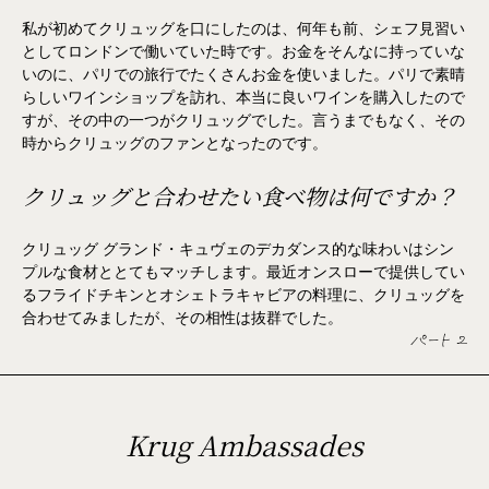
私が初めてクリュッグを口にしたのは、何年も前、シェフ見習い
としてロンドンで働いていた時です。お金をそんなに持っていな
いのに、パリでの旅行でたくさんお金を使いました。パリで素晴
らしいワインショップを訪れ、本当に良いワインを購入したので
すが、その中の一つがクリュッグでした。言うまでもなく、その
時からクリュッグのファンとなったのです。
クリュッグと合わせたい食べ物は何ですか？
クリュッグ グランド・キュヴェのデカダンス的な味わいはシン
プルな食材ととてもマッチします。最近オンスローで提供してい
るフライドチキンとオシェトラキャビアの料理に、クリュッグを
合わせてみましたが、その相性は抜群でした。
パート 2
Krug Ambassades