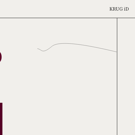
KRUG
iD
D