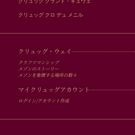
クリュッグ グランド・キュヴェ
クリュッグ クロ デュ メニル
MAIN
クリュッグ・ウェイ
MEN
クラフツマンシップ
IN
メゾンのストーリー
メゾンを象徴する場所の数々
FOOTER
マイクリュッグアカウント
ログイン/アカウント作成