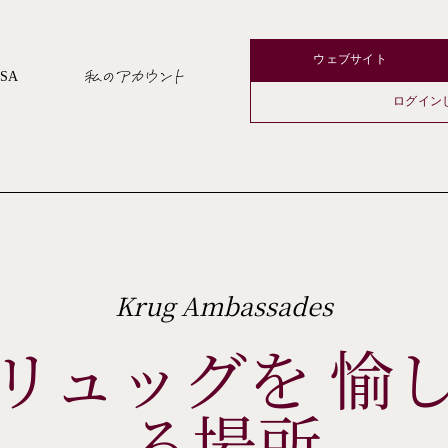
ウェブサイト
私のアカウント
USA
ログイン
Krug Ambassades
リュッグを 愉
る場所