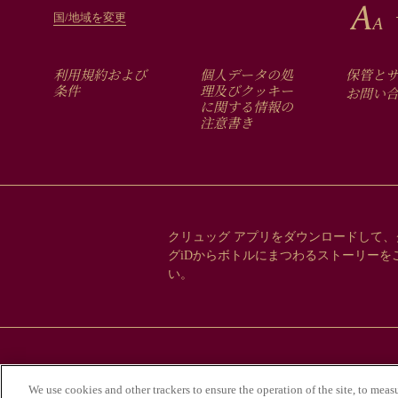
国/地域を変更
FOOTER
利用規約および
個人データの処
保管と
MENU
条件
理及びクッキー
お問い
に関する情報の
注意書き
クリュッグ アプリをダウンロードして、
グiDからボトルにまつわるストーリーを
い。
アルコール
We use cookies and other trackers to ensure the operation of the site, to meas