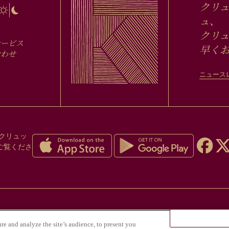
クリ
ュ、
クリュ
サービス
早く
合わせ
ニュース
クリュッ
ご覧くださ
の乱用は健康にとって危険であり、適度な飲酒が
ure and analyze the site’s audience, to present you