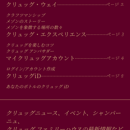
MAIN
クリュッグ・ウェイ
MEN
クラフツマンシップ
IN
メゾンのストーリー
メゾンを象徴する場所の数々
FOOTER
クリュッグ・エクスペリエンス
クリュッグを楽しむコツ
クリュッグ アンバサダー
マイクリュッグアカウント
ログイン/アカウント作成
クリュッグ
iD
あなたのボトルのクリュッグ
iD
クリュッグニュース、イベント、シャンパー
ニュ、
クリュッグ ファミリーハウスの最新情報など