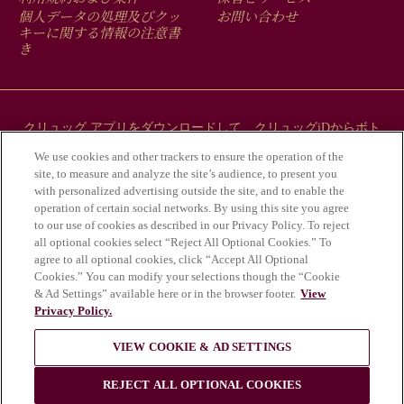
FOOTER
MENU
個人データの処理及びクッ
お問い合わせ
キーに関する情報の注意書
き
クリュッグ アプリをダウンロードして、クリュッグiDからボト
ルにまつわるストーリーをご覧ください。
We use cookies and other trackers to ensure the operation of the
site, to measure and analyze the site’s audience, to present you
with personalized advertising outside the site, and to enable the
operation of certain social networks. By using this site you agree
to our use of cookies as described in our Privacy Policy. To reject
all optional cookies select “Reject All Optional Cookies.” To
agree to all optional cookies, click “Accept All Optional
Cookies.” You can modify your selections though the “Cookie
& Ad Settings” available here or in the browser footer.
View
Privacy Policy.
アルコールの乱用は健康にとって危険であ
VIEW COOKIE & AD SETTINGS
り、適度な飲酒が必要である。
© Krug 2026
REJECT ALL OPTIONAL COOKIES